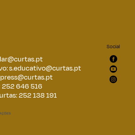
Social
lar@curtas.pt
vo:
s.educativo@curtas.pt
press@curtas.pt
: 252 646 516
urtas: 252 138 191