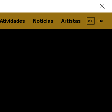
Atividades
Notícias
Artistas
PT
EN
A Solar - Galeria de Arte Cinemática é parte
integrante da RPAC - Rede Portuguesa de
Arte Contemporânea