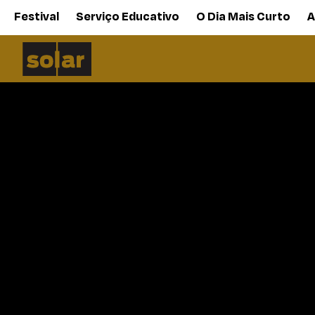
Festival
Serviço Educativo
O Dia Mais Curto
A
Solar
Curtas Vila do Conde
O dia mais curto
ANIMAR