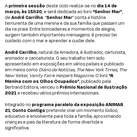
A
primeira sessão
deste ciclo realiza-se no
dia 14 de
março, às 15h30
, e será dedicada ao livro
“Senhor Mar”
,
de
André Carrilho
. “
Senhor Mar
” conta a história
ternurenta de uma menina e da sua família que passam um
dia na praia. Entre brincadeiras e momentos de alegria,
surgem também importantes mensagens: é preciso ter
cuidado com o mar e aprender a cuidar dele.
André Carrilho
, natural da Amadora, é ilustrador, cartunista,
animador e caricaturista. O seu trabalho tem sido
apresentado em exposições em vários países e publicado
em meios como
Diário de Notícias
,
The New York Times
,
The
New Yorker
,
Vanity Fair
e
Harper’s Magazine
. O livro
“A
Menina com os Olhos Ocupados”
, publicado pela
Bertrand Editora, venceu o
Prémio Nacional de Ilustração
2021
e recebeu vários prémios internacionais.
Integrado no
programa paralelo da
exposição ANIMAR
21
,
Conto Contigo
pretende criar um momento lúdico,
educativo e envolvente para toda a família, aproximando
crianças e pais da literatura de forma divertida e
significativa.