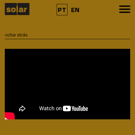
PT
EN
voltar atrás