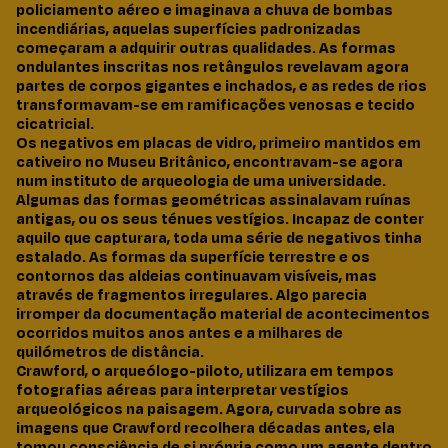
policiamento aéreo e imaginava a chuva de bombas
incendiárias, aquelas superfícies padronizadas
começaram a adquirir outras qualidades. As formas
ondulantes inscritas nos retângulos revelavam agora
partes de corpos gigantes e inchados, e as redes de rios
transformavam-se em ramificações venosas e tecido
cicatricial.
Os negativos em placas de vidro, primeiro mantidos em
cativeiro no Museu Britânico, encontravam-se agora
num instituto de arqueologia de uma universidade.
Algumas das formas geométricas assinalavam ruínas
antigas, ou os seus ténues vestígios. Incapaz de conter
aquilo que capturara, toda uma série de negativos tinha
estalado. As formas da superfície terrestre e os
contornos das aldeias continuavam visíveis, mas
através de fragmentos irregulares. Algo parecia
irromper da documentação material de acontecimentos
ocorridos muitos anos antes e a milhares de
quilómetros de distância.
Crawford, o arqueólogo-piloto, utilizara em tempos
fotografias aéreas para interpretar vestígios
arqueológicos na paisagem. Agora, curvada sobre as
imagens que Crawford recolhera décadas antes, ela
tomou consciência de si própria como um agente dentro