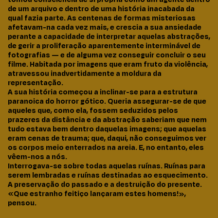
de um arquivo e dentro de uma história inacabada da
qual fazia parte. As centenas de formas misteriosas
afetavam-na cada vez mais, e crescia a sua ansiedade
perante a capacidade de interpretar aquelas abstrações,
de gerir a proliferação aparentemente interminável de
fotografias — e de alguma vez conseguir concluir o seu
filme. Habitada por imagens que eram fruto da violência,
atravessou inadvertidamente a moldura da
representação.
A sua história começou a inclinar-se para a estrutura
paranoica do horror gótico. Queria assegurar-se de que
aqueles que, como ela, fossem seduzidos pelos
prazeres da distância e da abstração saberiam que nem
tudo estava bem dentro daquelas imagens; que aquelas
eram cenas de trauma; que, daqui, não conseguimos ver
os corpos meio enterrados na areia. E, no entanto, eles
vêem-nos a nós.
Interrogava-se sobre todas aquelas ruínas. Ruínas para
serem lembradas e ruínas destinadas ao esquecimento.
A preservação do passado e a destruição do presente.
«Que estranho feitiço lançaram estes homens!»,
pensou.