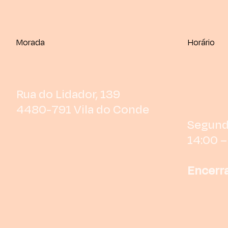
Morada
Horário
Rua do Lidador, 139
Segund
4480-791 Vila do Conde
14:00 –
Rua do Lidador, 139
4480-791 Vila do Conde
Encerra
Segund
14:00 –
Encerra