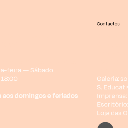
Contactos
a-feira — Sábado
Galeria:
so
 18:00
S. Educati
Imprensa:
 aos domingos e feriados
Escritório
a-feira — Sábado
Loja das C
 18:00
Galeria:
so
S. Educati
 aos domingos e feriados
Imprensa:
Escritório
Loja das C