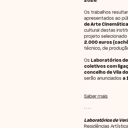
Os trabalhos result
apresentados ao pú
de Arte Cinemátic
cultural destas inst
projeto selecionad
2.000 euros (cachê
técnico, de produção
Os
Laboratórios d
coletivos com ligaç
concelho de Vila d
serão anunciados
a 
Saber mais
· · · ·
Laboratórios de Ve
Residências Artístic