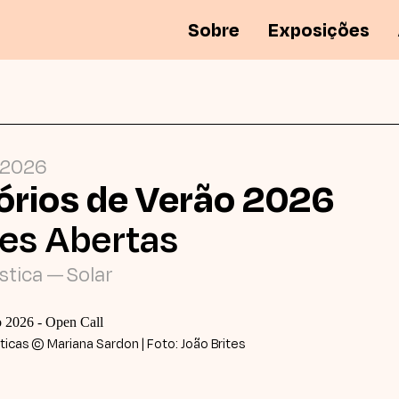
Sobre
Exposições
.2026
órios de Verão 2026
ões Abertas
stica
Solar
—
icas © Mariana Sardon | Foto: João Brites