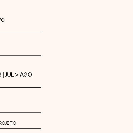
vo
| JUL > AGO
ROJETO