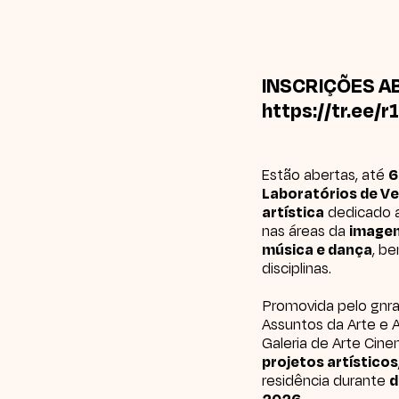
INSCRIÇÕES A
https://tr.ee/r
Estão abertas, até
6
Laboratórios de V
artística
dedicado a
nas áreas da
imagem
música e dança
, b
disciplinas.
Promovida pelo
gnra
Assuntos da Arte e 
Galeria de Arte Cin
projetos artísticos
residência durante
d
2026
.