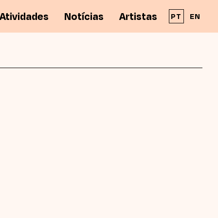
Atividades
Notícias
Artistas
PT
EN
A Solar - Galeria de Arte Cinemática é parte
integrante da RPAC - Rede Portuguesa de
Arte Contemporânea