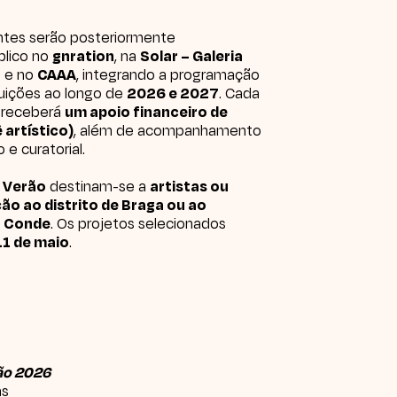
antes serão posteriormente
blico no
gnration
, na
Solar – Galeria
a
e no
CAAA
, integrando a programação
ituições ao longo de
2026 e 2027
. Cada
o receberá
um apoio financeiro de
 artístico)
, além de acompanhamento
 e curatorial.
e Verão
destinam-se a
artistas ou
ão ao distrito de Braga ou ao
o Conde
. Os projetos selecionados
11 de maio
.
rão 2026
as