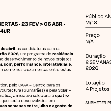
Público Al
M/18
BERTAS
· 23 FEV > 06 ABR ·
14iJR
Preço
N/A
 de abril
, as candidaturas para os
erão 2026
, um programa de
residência
Duração
o desenvolvimento de novos projetos
2 SEMANAS 
, som, performance, interatividade,
2026
em como nos cruzamentos entre estas
Lotação
tion
, pelo
CAAA – Centro para os
4 Projetos
Arquitectura
(Guimarães) e pela
Solar –
emática
, a iniciativa selecionará
quatro
, que serão desenvolvidos em
SUBMETER P
uas semanas entre julho e agosto de