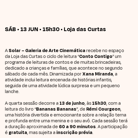
SÁB • 13 JUN • 15h30 • Loja das Curtas
A
Solar – Galeria de Arte Cinemática
recebe no espaço
da Loja das Curtas o ciclo de leitura “
Conto Contigo
” um
programa de leituras de contos e de muitas brincadeiras,
dedicado a crianças e famílias, que acontece no segundo
sábado de cada mês. Dinamizada por
Xana Miranda
, a
atividade inclui leitura encenada de histórias infantis,
seguida de uma atividade lúdica surpresa e um pequeno
lanche.
A quarta sessão decorre a
13 de junho
, às
15h30
, com a
leitura do livro “
Bananas Bananas
”, de
Rémi Courgeon
,
uma história divertida e emocionante sobre a relação terna
e profunda entre uma menina e o seu avô. Cada sessão terá
a duração aproximada de
60 a 90 minutos
. A participação
é
gratuita
, mas sujeita a
inscrição prévia
.