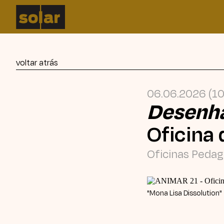
Solar
Curtas Vila do Conde
voltar atrás
O dia mais curto
06.06.2026 (1
ANIMAR
Desenh
Oficina 
Oficinas Pedag
"Mona Lisa Dissolution"