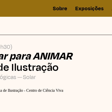
Sobre
Exposições
0h30)
ar para ANIMAR
de Ilustração
ógicas
Solar
—