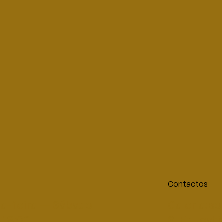
Contactos
a-feira — Sábado
Galeria:
so
 18:00
S. Educati