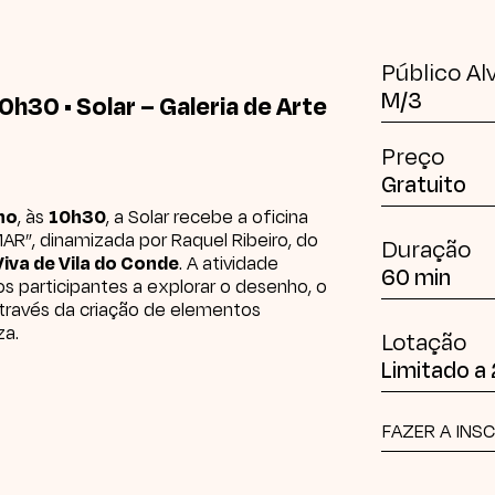
Público Al
M/3
10h30 • Solar – Galeria de Arte
Preço
Gratuito
nho
, às
10h30
, a Solar recebe a oficina
AR”, dinamizada por Raquel Ribeiro, do
Duração
Viva de Vila do Conde
. A atividade
60 min
os participantes a explorar o desenho, o
através da criação de elementos
za.
Lotação
Limitado a
FAZER A INS