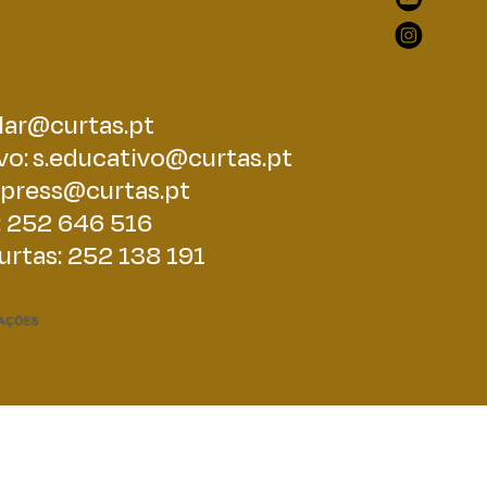
press@curtas.pt
: 252 646 516
urtas: 252 138 191
lar@curtas.pt
vo:
s.educativo@curtas.pt
press@curtas.pt
: 252 646 516
urtas: 252 138 191