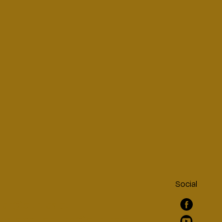
Social
lar@curtas.pt
vo:
s.educativo@curtas.pt