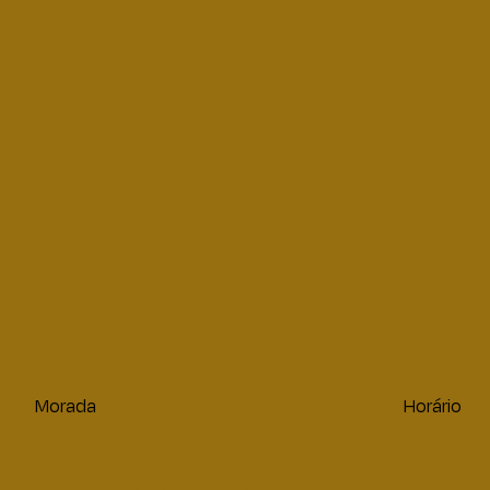
Morada
Horário
Rua do Lidador, 139
Segund
4480-791 Vila do Conde
14:00 –