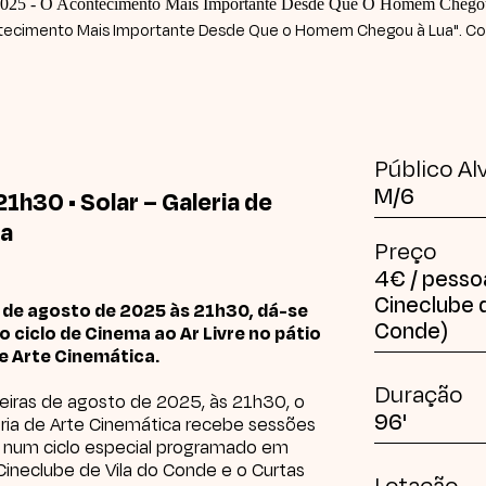
ecimento Mais Importante Desde Que o Homem Chegou à Lua". Cor
Público Al
M/6
21h30 • Solar – Galeria de
ca
Preço
4€ / pessoa
Cineclube d
2 de agosto de 2025 às 21h30, dá-se
Conde)
o ciclo de Cinema ao Ar Livre no pátio
de Arte Cinemática.
Duração
eiras de agosto de 2025, às 21h30, o
96'
eria de Arte Cinemática
recebe sessões
re num ciclo especial programado em
Cineclube de Vila do Conde
e o
Curtas
Lotação