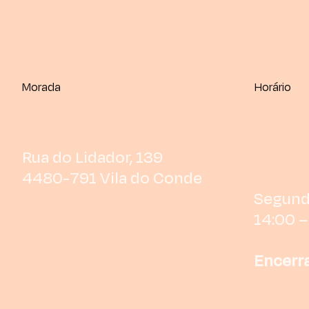
Morada
Horário
Rua do Lidador, 139
Segund
4480-791 Vila do Conde
14:00 –
Rua do Lidador, 139
4480-791 Vila do Conde
Encerra
Segund
14:00 –
Encerra