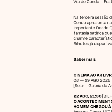
Vila do Conde – Fest
Na terceira sessão d
Conde
apresenta na
Importante Desde 
fantasia satírica qu
charme característi
Bilhetes já disponív
Saber mais
CINEMA AO AR LIV
08 — 29 AGO 2025
[Solar – Galeria de 
22 AGO, 21:30
[
BIL
O ACONTECIMENTO
HOMEM CHEGOU À 
Jacques Demy, 1973, F