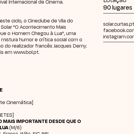
ival Internacional de Cinema
.
90 lugares
este ciclo, o
Cineclube de Vila do
solar.curtas.p
 Solar "O Acontecimento Mais
facebook.com
Que o Homem Chegou à Lua", uma
instagram.com
e mistura humor e crítica social com o
co do realizador francês Jacques Demy.
eis em
www.bol.pt
.
RE
Arte Cinemática]
HETES
]
 MAIS IMPORTANTE DESDE QUE O
LUA
(M/6)
rança, Itália, FIC, 96'