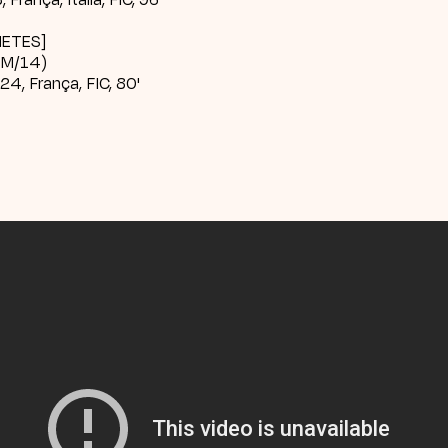
HETES
]
(M/14)
4, França, FIC, 80'