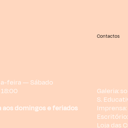
Contactos
a-feira — Sábado
Galeria:
so
 18:00
S. Educati
Imprensa:
 aos domingos e feriados
Escritório
a-feira — Sábado
Loja das C
 18:00
Galeria:
so
S. Educati
 aos domingos e feriados
Imprensa:
Escritório
Loja das C