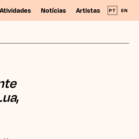
Atividades
Notícias
Artistas
PT
EN
A Solar - Galeria de Arte Cinemática é parte
integrante da RPAC - Rede Portuguesa de
Arte Contemporânea
nte
Lua
,