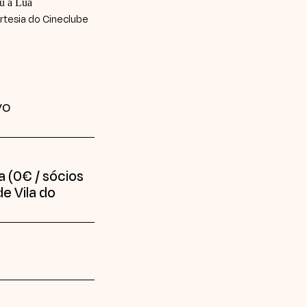
tesia do Cineclube
vo
 (0€ / sócios
e Vila do