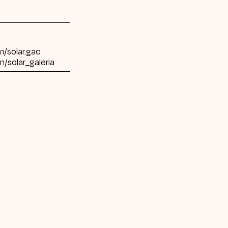
t
/solar.gac
/solar_galeria